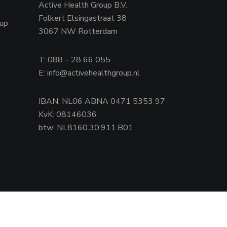
Active Health Group B.V.
Folkert Elsingastraat 38
oup
3067 NW Rotterdam
T: 088 – 28 66 055
E: info@activehealthgroup.nl
IBAN: NL06 ABNA 0471 5353 97
KvK: 08146036
btw: NL8160.30.911.B01