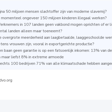
jna 50 miljoen mensen slachtoffer zijn van moderne slavernij?
 momenteel ongeveer 150 miljoen kinderen illegaal werken?
rknemers in 107 landen geen vakbond mogen oprichten of er l
antal landen alleen maar toeneemt?
 overgrote meerderheid aan laagbetaalde, laaggeschoolde werk
tens vrouwen zijn, vooral in exportgerichte productie?
n baan geen garantie is op een fatsoenlijk inkomen: 13% van d
 maar liefst 8% in extreme armoede
echts 100 bedrijven 71% van alle klimaatschade hebben aangeri
idvo.org