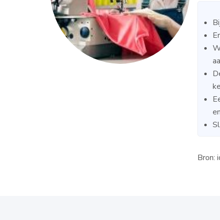
Bi
Er
We
a
De
ke
Ee
en
Sl
Bron: 