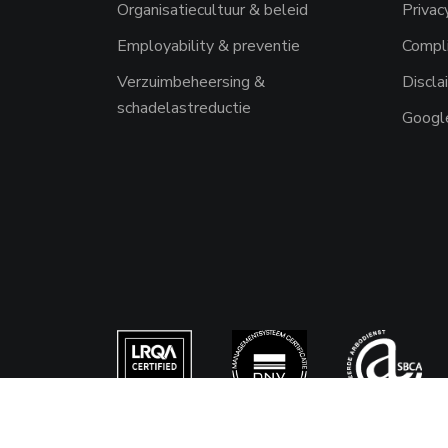
Organisatiecultuur & beleid
Priva
Employability & preventie
Compli
Verzuimbeheersing &
Discla
schadelastreductie
Google
Beheer:
Websiteanalist